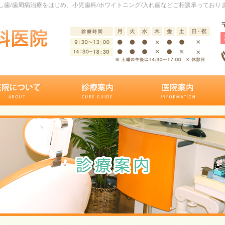
歯/歯周病治療をはじめ、小児歯科/ホワイトニング/入れ歯などご相談承っており