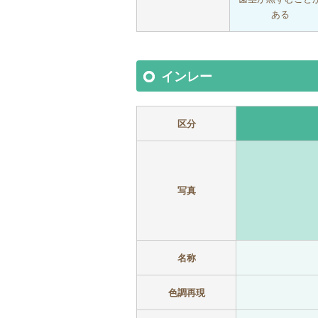
ある
インレー
区分
写真
名称
色調再現