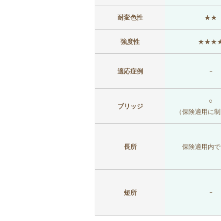
耐変色性
★★
強度性
★★★
適応症例
–
○
ブリッジ
（保険適用に制
長所
保険適用内で
短所
–