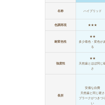
名称
ハイブリッド
色調再現
★★★
★★
耐変色性
多少着色・変色が
る
★★
強度性
天然歯とほぼ同じ
さ
安価な自費
天然歯と同じ硬さ
長所
プラークがつきづ
い