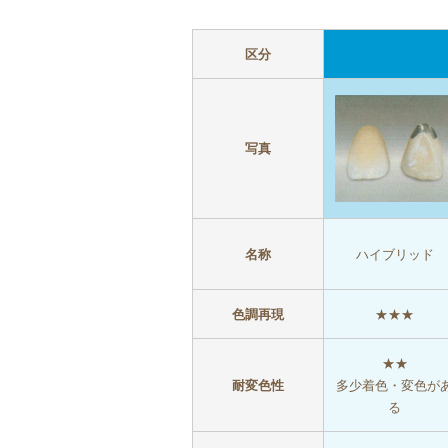
区分
写真
名称
ハイブリッド
色調再現
★★★
★★
耐変色性
多少着色・変色が
る