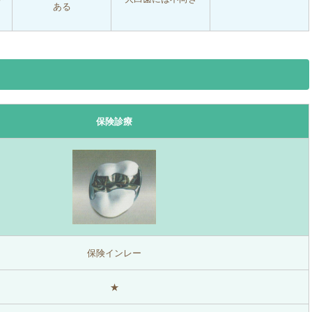
ある
保険診療
保険インレー
★