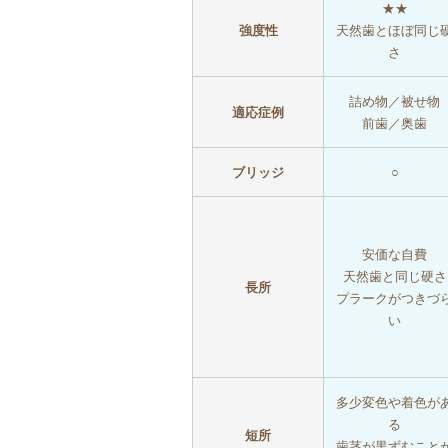
★★
強度性
天然歯とほぼ同じ
さ
詰め物／被せ物
適応症例
前歯／奥歯
ブリッジ
○
安価な自費
天然歯と同じ硬さ
長所
プラークがつきづ
い
多少変色や着色が
る
短所
歯茎が黒ずむこと