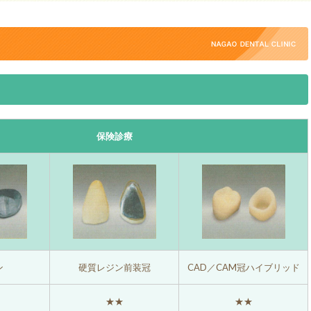
保険診療
ン
硬質レジン前装冠
CAD／CAM冠ハイブリッド
★★
★★