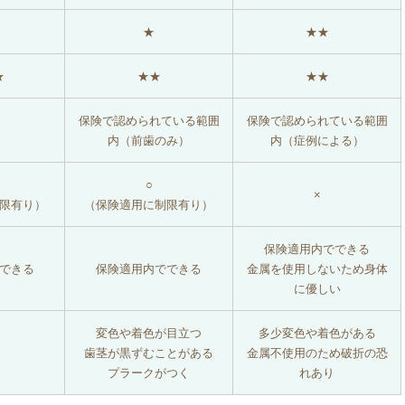
★
★★
★
★★
★★
保険で認められている範囲
保険で認められている範囲
内（前歯のみ）
内（症例による）
○
×
限有り）
（保険適用に制限有り）
保険適用内でできる
できる
保険適用内でできる
金属を使用しないため身体
に優しい
変色や着色が目立つ
多少変色や着色がある
歯茎が黒ずむことがある
金属不使用のため破折の恐
プラークがつく
れあり