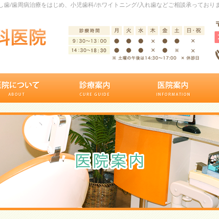
歯/歯周病治療をはじめ、小児歯科/ホワイトニング/入れ歯などご相談承っており