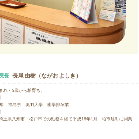
院長
長尾 由樹（ながお よしき）
まれ・5歳から柏育ち。
】
1年 福島県 奥羽大学 歯学部卒業
】
埼玉県八潮市・松戸市での勤務を経て平成18年1月 柏市旭町に開業