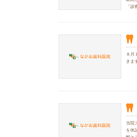
「診
８月
きま
当院
を休
解と