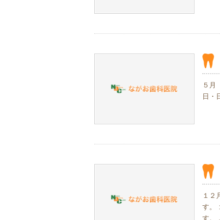
５月
日・
１２
す。
す。