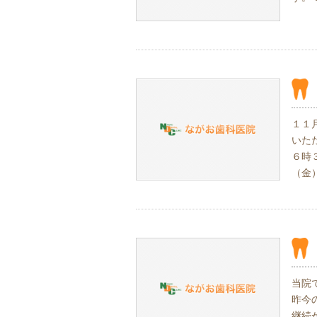
１１
いた
６時
（金
当院
昨今
継続