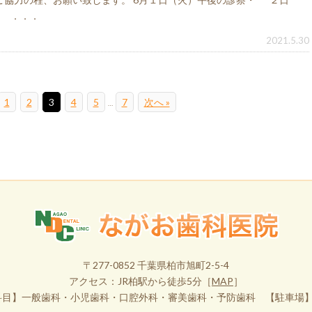
） ．．．
2021.5.30
1
2
3
4
5
7
次へ »
…
〒277-0852 千葉県柏市旭町2-5-4
アクセス：JR柏駅から徒歩5分［
MAP
］
科目】一般歯科・小児歯科・口腔外科・審美歯科・予防歯科 【駐車場】