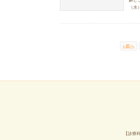
（水
« 前へ
【診療