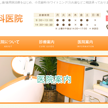
歯/歯周病治療をはじめ、小児歯科/ホワイトニング/入れ歯などご相談承っており